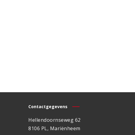
Contactgegevens
Hellendoornseweg 62
8106 PL, Mariënheem