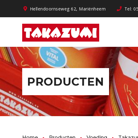
Hellendoornseweg 62, Mariënheem
Tel: 0
PRODUCTEN
Home
Producten
Voeding
Takazu