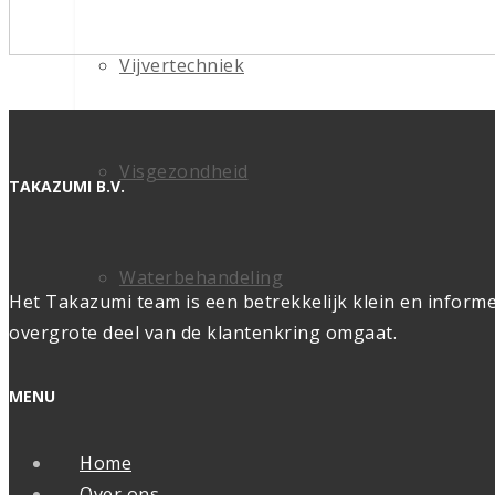
Vijvertechniek
Visgezondheid
TAKAZUMI B.V.
Waterbehandeling
Het Takazumi team is een betrekkelijk klein en informe
overgrote deel van de klantenkring omgaat.
MENU
Home
Over ons