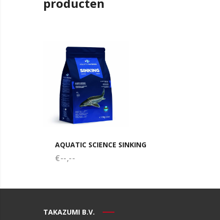
producten
AQUATIC SCIENCE SINKING
AQUAT
€--,--
GROW
€--,--
TAKAZUMI B.V.