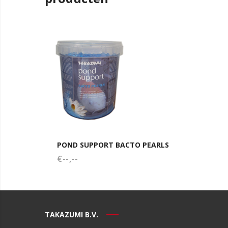
POND SUPPORT BACTO PEARLS
POND 
€--,--
LITER
€--,--
TAKAZUMI B.V.