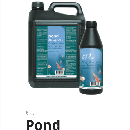
€--,--
Pond