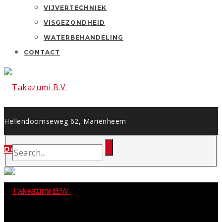
VIJVERTECHNIEK
VISGEZONDHEID
WATERBEHANDELING
CONTACT
Hellendoornseweg 62, Mariënheem
Tel: 0572 364 295
Dealerportaal
Email: info@takazumi.eu