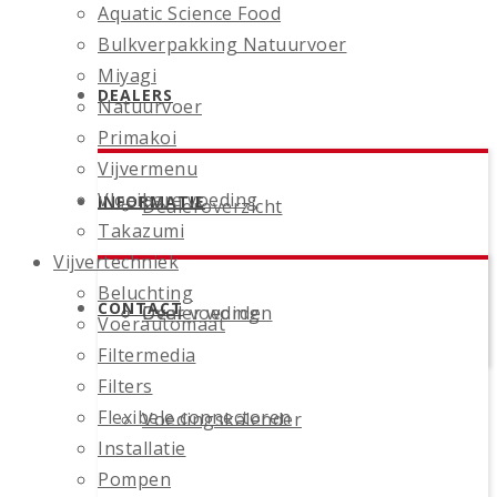
Aquatic Science Food
Bulkverpakking Natuurvoer
Miyagi
DEALERS
Natuurvoer
Primakoi
Vijvermenu
Vloeibare voeding
INFORMATIE
Dealeroverzicht
Takazumi
Vijvertechniek
Beluchting
CONTACT
Dealer worden
Over voeding
Voerautomaat
Filtermedia
Filters
Flexibele connectoren
Voedingskalender
Installatie
Pompen