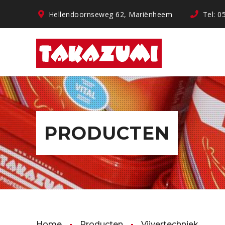
Hellendoornseweg 62, Mariënheem
Tel: 0
PRODUCTEN
Home
Producten
Vijvertechniek